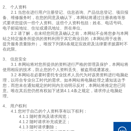
2、 个人资料
2.1 当您在进行用户注册登记、信息咨询、产品信息登记、项目报
备、维修服务时，在您的同意及确认下，本网站将通过注册表格等形
式要求您提供一些个人资料。这些个人资料包括：姓名、电话号码、
电子邮箱地址、住址或通讯地址、所在单位。
2.2 请了解，在未经您同意及确认之前，本网站不会将您参与本网
站之特定服务所提供的资料利用于其它商业目的（本网站用于改善、
提升服务质量除外）。唯按下列第6条规定应政府及法律要求披露时不
在此限。
3、 信息安全
3.1 本网站将对您所提供的资料进行严格的管理及保护，本网站将
使用相应的技术，防止您的个人资料丢失、被盗用或遭篡改。
3.2 本网站在必要时委托专业技术人员代为对该类资料进行电脑处
理，以符合专业分工时代的需求。如本网站将电脑处理之通知送达予
您，而您未在通知规定的时间内主动明示反对，本网站将推定您已同
意。唯在其后您仍然有权如下述第4.1.4条之规定，请求停止电脑处
理。
4、 用户权利
4.1 您对于自己的个人资料享有以下权利：
4.1.1 随时查询及请求阅览；
4.1.2 随时请求补充或更正；
4.1.3 随时请求删除；