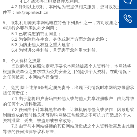
4.1.4 请求停止电脑处理及利用。
4.2 针对以上权利，本网站为您提供相关服务，您可以发送电子邮
件至：mk@apmtech.cn
5、 限制利用原则本网站唯在符合下列条件之一，方对收集之个人资
料进行必要范围以外之利用：
5.1 已取得您的书面同意；
5.2 为免除您在生命、身体或财产方面之急迫危险；
5.3 为防止他人权益之重大危害；
5.4 为增进公共利益，且无害于您的重大利益。
6、 个人资料之披露
当政府机关依照法定程序要求本网站披露个人资料时，本网站将
根据执法单位之要求或为公共安全之目的提供个人资料。在此情况下
之任何披露，本网站均得免责。
7、 免责 除上述第6条规定属免责外，出现下列情况时本网站亦毋需承
担任何责任：
7.1 由于您将用户密码告知他人或与他人共享注册帐户，由此导致
的任何个人资料泄露。
7.2 任何由于计算机黑客政击、计算机病毒侵入或发作、因政府管
制而造成的暂时性关闭等影响网络正常经营之不可抗力而造成的个人
资料泄露、丢失、被盗用或被窜改等。
7.3 由于与本网站链接的其它网站所造成之个人资料泄露及由此而
导致的任何法律争议和后果。