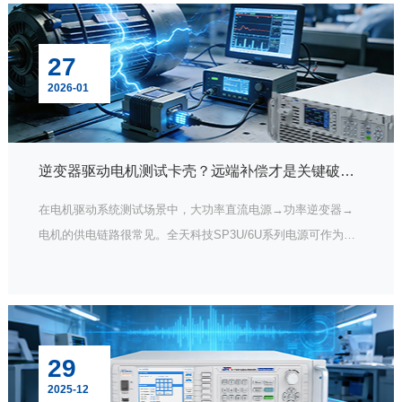
专属利器，肩负起保障航空航天设备电力适应性的特殊使命。
27
2026-01
逆变器驱动电机测试卡壳？远端补偿才是关键破解法！
在电机驱动系统测试场景中，大功率直流电源→功率逆变器→
电机的供电链路很常见。全天科技SP3U/6U系列电源可作为核
心供电单元，为功率逆变器稳定输入直流电压，再由逆变器将
直流电能转换为可调频调压的交流电，驱动电机运行，适用于
电机性能测试、逆变器兼容性验证等场景。但不少工程师调试
时会忽略一个关键操作——接远端补偿，结果导致测试卡壳、
设备异常，甚至埋下安全隐患。
29
2025-12