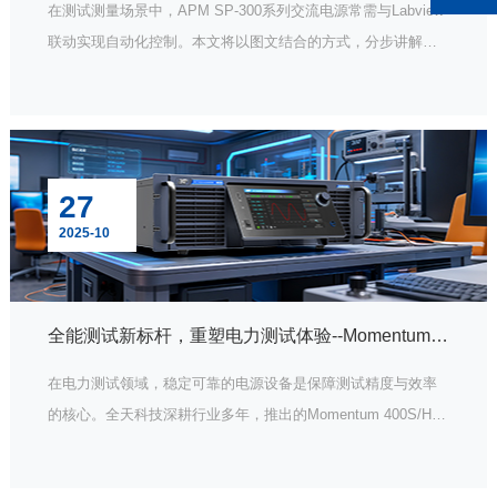
在测试测量场景中，APM SP-300系列交流电源常需与Labview
联动实现自动化控制。本文将以图文结合的方式，分步讲解如
何通过LAN（以太网）完成电源与Labview的通信配置，帮助工
程师快速搭建测试系统。
27
2025-10
全能测试新标杆，重塑电力测试体验--Momentum 400S/H系列可编程交流电源
在电力测试领域，稳定可靠的电源设备是保障测试精度与效率
的核心。全天科技深耕行业多年，推出的Momentum 400S/H系
列单/三相可编程交流电源，凭借卓越性能与灵活配置，成为众
多工程师与企业的首选，为各类电力测试场景注入强劲动力。