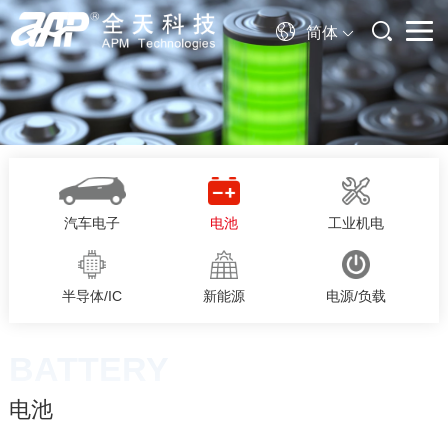
简体
汽车电子
电池
工业机电
半导体/IC
新能源
电源/负载
BATTERY
电池